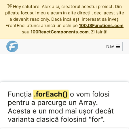
👋
Hey salutare! Alex aici, creatorul acestui proiect. Din
păcate focusul meu e acum în alte direcții, deci acest site
a devenit read only. Dacă încă ești interesat să înveți
FrontEnd, atunci aruncă un ochi pe
100JSFunctions.com
sau
100ReactComponents.com
. Zi faină!
Nav