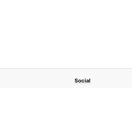
Social
ro
LinkedIn
nit din Iași,
Facebook
Instagram