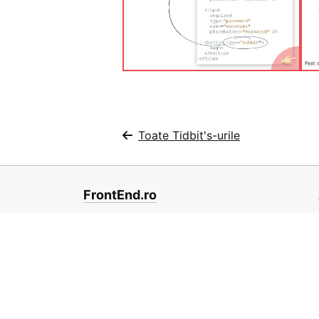
Toate Tidbit's-urile
FrontEnd.ro
Contribuie la proiect pe
GitHub
10
100R