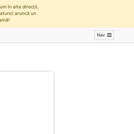
m în alte direcții,
, atunci aruncă un
faină!
Nav