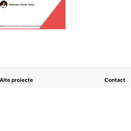
Alte proiecte
Contact
0JSFunctions.com
hello@frontend.
eactComponents.com
Un proiect open-source por
România
❤