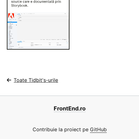
Toate Tidbit's-urile
FrontEnd.ro
Contribuie la proiect pe
GitHub